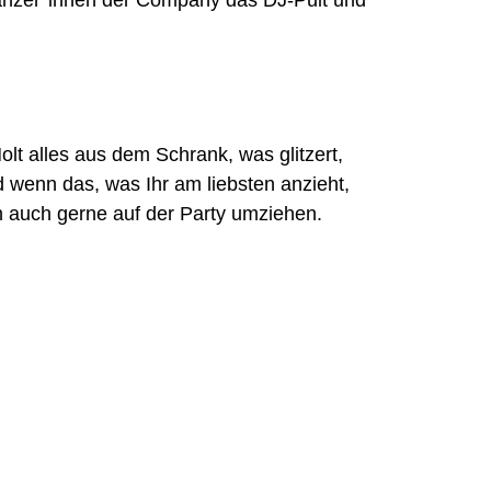
änzer*innen der Company das DJ-Pult und
olt alles aus dem Schrank, was glitzert,
nd wenn das, was Ihr am liebsten anzieht,
h auch gerne auf der Party umziehen.