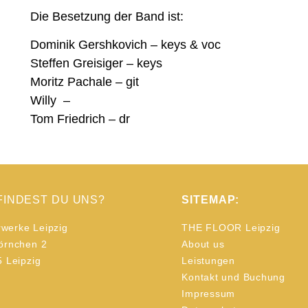
Die Besetzung der Band ist:
Dominik Gershkovich – keys & voc
Steffen Greisiger – keys
Moritz Pachale – git
Willy –
Tom Friedrich – dr
FINDEST DU UNS?
SITEMAP:
erwerke Leipzig
THE FLOOR Leipzig
örnchen 2
About us
 Leipzig
Leistungen
Kontakt und Buchung
Impressum